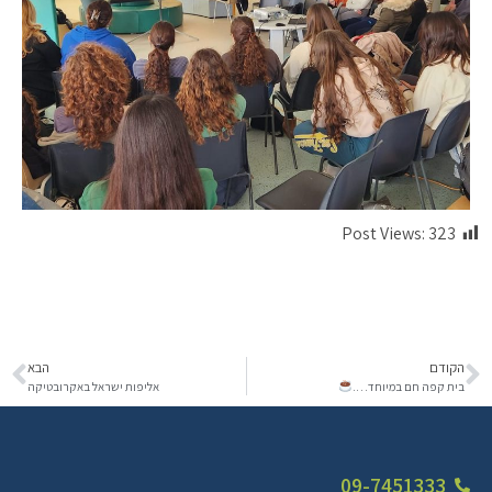
Post Views:
323
הקודם
הבא
בית קפה חם במיוחד….
אליפות ישראל באקרובטיקה
09-7451333